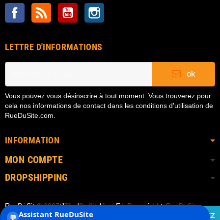
Facebook
Rss
YouTube
Instagram
LETTRE D'INFORMATIONS
ok
Vous pouvez vous désinscrire à tout moment. Vous trouverez pour
cela nos informations de contact dans les conditions d'utilisation de
RueDuSite.com.
INFORMATION
MON COMPTE
DROPSHIPPING
RueDuSite.com utilise des cookies. En poursuivant
Copyright © 2007
• RueDuSite.com
| Powered by RueDuSite
Assistant RueDuSite
votre navigation sur RueDuSite, vous acceptez notre
ACCEPTEZ
💬