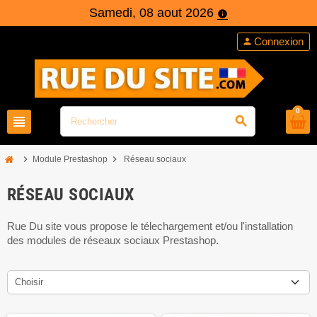
Samedi, 08 aout 2026
info
Connexion
person
0
view_headline
search
chevron_right
chevron_right
Module Prestashop
Réseau sociaux
RÉSEAU SOCIAUX
Rue Du site vous propose le télechargement et/ou l'installation
des modules de réseaux sociaux Prestashop.
Choisir