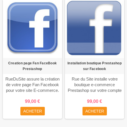
Creation page Fan FaceBook
Installation boutique Prestashop
Prestashop
sur Facebook
RueDuSite assure la création
Rue du Site installe votre
de votre page Fan Facebook
boutique e-commerce
pour votre site E-commerce.
Prestashop sur votre compte
Un relais de la page Fan sera
Facebook.
99,00 €
99,00 €
intégré sur votre boutique
Prestashop pour recruter de
ACHETER
ACHETER
nouveaux fans. Ensuite, vous
pourrez communiquer
régulièrement sur votre