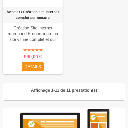
Acheter / Création site internet
complet sur mesure
Création Site internet
marchand E-commerce ou
site vitrine complet et sur
mesure.
TAGS: acheter un
site marchand,acheter un site
internet tout fait
990,00 €
complet,template, theme, auto
DÉTAILS
entrepreneur, web, internet, e-
commerce, rue du site,
autoentrepreneur,
prestashop, site a vendre...
Affichage 1-11 de 11 prestation(s)
CONFIGUREZ VOTRE SITE
SUR MESURE
Configurez et
obtenez immédiatement le prix
de votre projet personnalisé