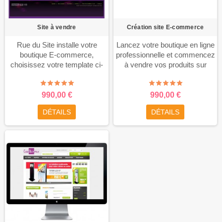
moment: 990€.
Livraison des
accès sous 24 heures.
Frais
d’installation et configuration:
Site à vendre
Création site E-commerce
99€ à la commande.
Rue du Site installe votre
Lancez votre boutique en ligne
boutique E-commerce,
professionnelle et commencez
choisissez votre template ci-
à vendre vos produits sur
dessus.
Personnalisation et
internet.
CONFIGUREZ
intégration du logo inclus.
VOTRE SITE E-COMMERCE
Assistance technique
SUR MESURE
Choisissez
990,00 €
990,00 €
CONFIGUREZ VOTRE SITE
les fonctionnalités de votre
DÉTAILS
DÉTAILS
DE VENTE
future boutique et découvrez
immédiatement le prix de
votre projet personnalisé.