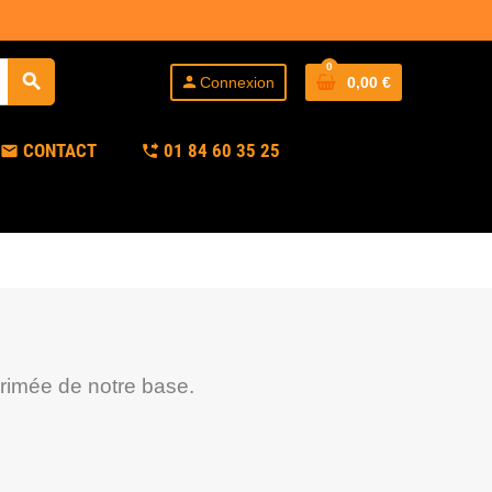
0
search
person
Connexion
0,00 €
CONTACT
01 84 60 35 25
mail
phone_forwarded
primée de notre base.