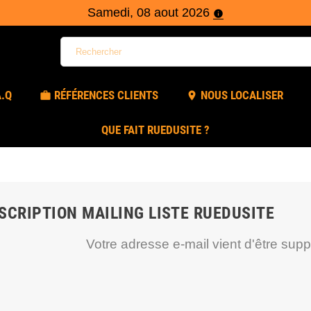
Samedi, 08 aout 2026
info
A.Q
RÉFÉRENCES CLIENTS
NOUS LOCALISER
work
location_on
QUE FAIT RUEDUSITE ?
SCRIPTION MAILING LISTE RUEDUSITE
Votre adresse e-mail vient d'être sup