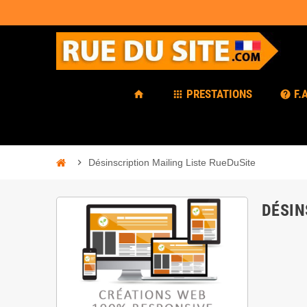
PRESTATIONS
F.
home
apps
help
chevron_right
Désinscription Mailing Liste RueDuSite
DÉSIN