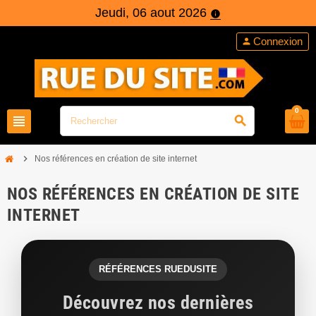
Jeudi, 06 aout 2026
info
Connexion
person
0
view_headline
search
chevron_right
Nos références en création de site internet
NOS RÉFÉRENCES EN CRÉATION DE SITE
INTERNET
RÉFÉRENCES RUEDUSITE
Découvrez nos dernières