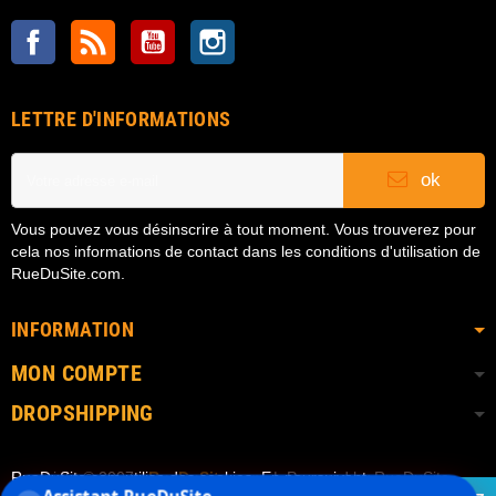
Facebook
Rss
YouTube
Instagram
LETTRE D'INFORMATIONS
ok
Vous pouvez vous désinscrire à tout moment. Vous trouverez pour
cela nos informations de contact dans les conditions d'utilisation de
RueDuSite.com.
INFORMATION
MON COMPTE
DROPSHIPPING
RueDuSite.com utilise des cookies. En poursuivant
Copyright © 2007
• RueDuSite.com
| Powered by RueDuSite
Assistant RueDuSite