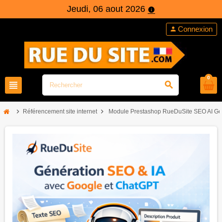
Jeudi, 06 aout 2026
info
Connexion
person
0
view_headline
search
chevron_right
chevron_right
Référencement site internet
Module Prestashop RueDuSite SEO AI Ge