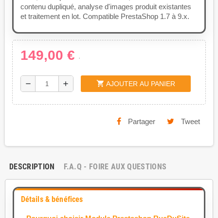
contenu dupliqué, analyse d'images produit existantes
et traitement en lot. Compatible PrestaShop 1.7 à 9.x.
149,00 €
.
shopping_cart
remove
add
AJOUTER AU PANIER
Partager
Tweet
DESCRIPTION
F.A.Q - FOIRE AUX QUESTIONS
Détails & bénéfices