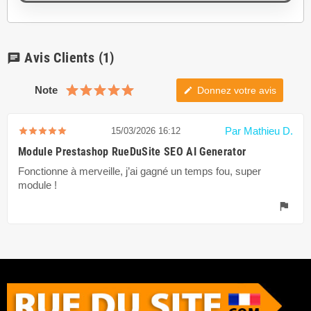
Avis Clients
(1)
chat
Note
Donnez votre avis
edit
Par Mathieu D.
15/03/2026 16:12
Module Prestashop RueDuSite SEO AI Generator
Fonctionne à merveille, j’ai gagné un temps fou, super
module !
flag