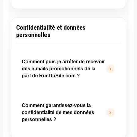
PayPal.
Non, RueDuSite.com n’accepte pas les
chèques bancaires.
Les moyens de paiement actuellement
Confidentialité et données
disponibles sont le virement bancaire, la carte
personnelles
bancaire et PayPal.
Comment puis-je arrêter de recevoir
des e-mails promotionnels de la
part de RueDuSite.com ?
Vous pouvez vous désabonner de notre
newsletter à tout moment grâce au lien de
Comment garantissez-vous la
désinscription présent en bas de nos e-mails,
confidentialité de mes données
conformément aux règles en vigueur.
personnelles ?
Nous accordons une attention particulière à la