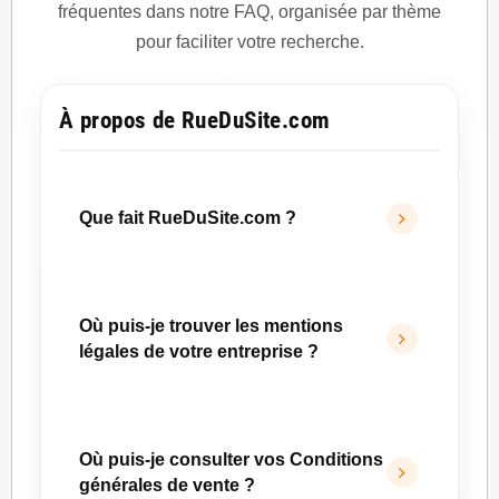
fréquentes dans notre FAQ, organisée par thème
pour faciliter votre recherche.
À propos de RueDuSite.com
Que fait RueDuSite.com ?
RueDuSite.com
accompagne les porteurs de
projets dans la création, l’optimisation et le
Où puis-je trouver les mentions
développement de leur présence digitale.
légales de votre entreprise ?
Nous concevons des
sites e-commerce
PrestaShop
, des sites vitrines, des solutions
Le site
www.RueDuSite.com
est immatriculé
sur mesure et des stratégies de
au registre au répertoire INSEE d'Orléans.
Où puis-je consulter vos Conditions
référencement SEO et SEO IA
.
Déclaration CNIL n°1421807.
générales de vente ?
Notre approche est orientée performance :