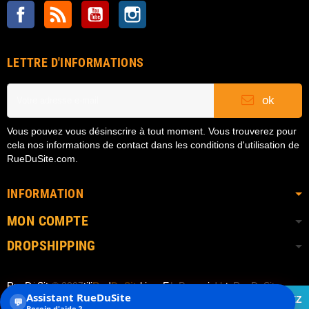
Facebook
Rss
YouTube
Instagram
LETTRE D'INFORMATIONS
ok
Vous pouvez vous désinscrire à tout moment. Vous trouverez pour
cela nos informations de contact dans les conditions d'utilisation de
RueDuSite.com.
INFORMATION
MON COMPTE
DROPSHIPPING
RueDuSite.com utilise des cookies. En poursuivant
Copyright © 2007
• RueDuSite.com
| Powered by RueDuSite
Assistant RueDuSite
votre navigation sur RueDuSite, vous acceptez notre
ACCEPTEZ
💬
Besoin d'aide ?