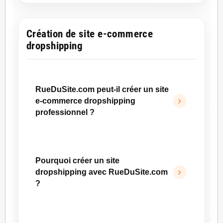
protection de vos données personnelles.
RueDuSite.com met en œuvre des mesures
Création de site e-commerce
de sécurité adaptées, limite l’accès aux
dropshipping
données aux seules personnes autorisées et
respecte les règles applicables en matière de
protection des données, notamment le RGPD.
RueDuSite.com peut-il créer un site
Nous ne partageons pas vos données
e-commerce dropshipping
personnelles avec des tiers sans votre
professionnel ?
consentement préalable, sauf obligation légale
ou nécessité technique liée au service.
Oui. RueDuSite.com peut créer un
site e-
commerce dropshipping professionnel
, sur
Pourquoi créer un site
mesure, avec une structure claire, un design
dropshipping avec RueDuSite.com
rassurant, une navigation fluide et une
?
organisation pensée pour la vente en ligne.
Notre objectif est de concevoir une boutique
RueDuSite.com accompagne les projets e-
crédible, performante et adaptée à votre