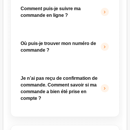
de livraison sur notre page
Livraison
.
Comment puis-je suivre ma
commande en ligne ?
Pour suivre votre commande, rendez-vous
dans la rubrique
Commandes
de votre
Où puis-je trouver mon numéro de
espace client.
commande ?
Votre numéro de commande figure dans l’e-
mail de confirmation que vous avez reçu
Je n’ai pas reçu de confirmation de
après validation de votre commande.
commande. Comment savoir si ma
Vous pouvez également le retrouver dans la
commande a bien été prise en
rubrique
Commandes
de votre espace client.
compte ?
L’e-mail de confirmation peut prendre jusqu’à
15 minutes après la validation de votre