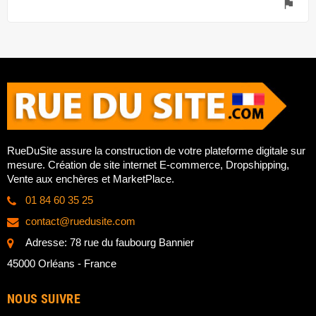
flag
RueDuSite assure la construction de votre plateforme digitale sur
mesure. Création de site internet E-commerce, Dropshipping,
Vente aux enchères et MarketPlace.
01 84 60 35 25
contact@ruedusite.com
Adresse: 78 rue du faubourg Bannier
45000 Orléans - France
NOUS SUIVRE