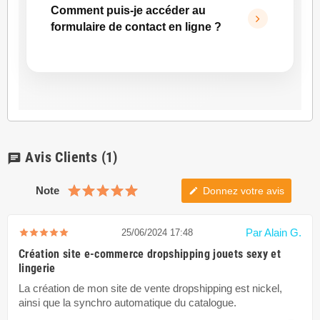
création de site internet, le dropshipping, le
ChatGPT
.
Comment puis-je accéder au
référencement SEO ou votre projet web, vous
formulaire de contact en ligne ?
pouvez contacter RueDuSite.com par e-mail à
contact@ruedusite.com
.
Vous pouvez accéder au formulaire de
Vous pouvez également nous joindre par
contact en ligne depuis la rubrique
Contact
de
téléphone au
01 84 60 35 25
.
notre page d’accueil.
Avis Clients
(1)
chat
Note
Donnez votre avis
edit
Par Alain G.
25/06/2024 17:48
Création site e-commerce dropshipping jouets sexy et
lingerie
La création de mon site de vente dropshipping est nickel,
ainsi que la synchro automatique du catalogue.