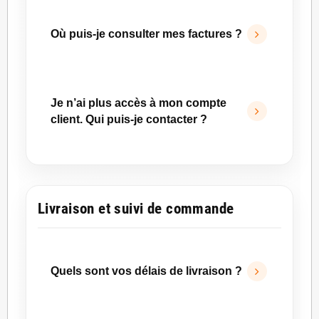
Vous pouvez demander la suppression de
votre compte en nous adressant un e-mail à
Où puis-je consulter mes factures ?
contact@ruedusite.com
.
Vos factures sont accessibles depuis votre
espace client, dans la rubrique
Commandes
.
Je n’ai plus accès à mon compte
Une facture PDF est également jointe à l’e-
client. Qui puis-je contacter ?
mail de confirmation de commande lorsque
cela s’applique.
Si vous rencontrez toujours des difficultés
après avoir tenté une réinitialisation de mot de
passe, vous pouvez contacter notre service
Livraison et suivi de commande
client par e-mail à
contact@ruedusite.com
.
Quels sont vos délais de livraison ?
Vous pouvez consulter le détail de nos délais