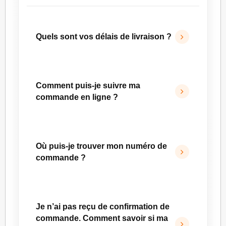
Quels sont vos délais de livraison ?
Vous pouvez consulter le détail de nos délais
de livraison sur notre page
Livraison
.
Comment puis-je suivre ma
commande en ligne ?
Pour suivre votre commande, rendez-vous
dans la rubrique
Commandes
de votre
Où puis-je trouver mon numéro de
espace client.
commande ?
Votre numéro de commande figure dans l’e-
mail de confirmation que vous avez reçu
Je n’ai pas reçu de confirmation de
après validation de votre commande.
commande. Comment savoir si ma