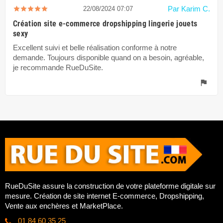
Par Karim C.
22/08/2024 07:07
Création site e-commerce dropshipping lingerie jouets
sexy
Excellent suivi et belle réalisation conforme à notre
demande. Toujours disponible quand on a besoin, agréable,
je recommande RueDuSite.
flag
RueDuSite assure la construction de votre plateforme digitale sur
mesure. Création de site internet E-commerce, Dropshipping,
Vente aux enchères et MarketPlace.
01 84 60 35 25