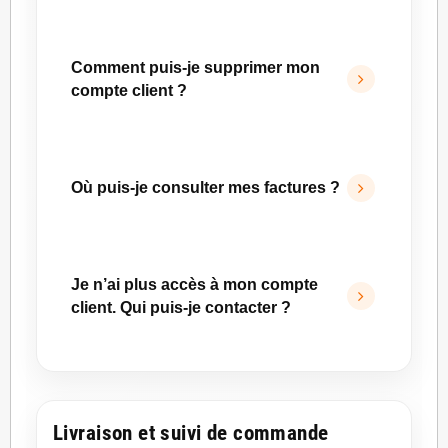
Vous pouvez modifier l’adresse e-mail liée à
votre compte depuis votre espace personnel,
Comment puis-je supprimer mon
dans la rubrique
Email / Mot de passe
.
compte client ?
Indiquez votre nouvelle adresse e-mail puis
cliquez sur
Enregistrer
.
Vous pouvez demander la suppression de
votre compte en nous adressant un e-mail à
Où puis-je consulter mes factures ?
contact@ruedusite.com
.
Vos factures sont accessibles depuis votre
espace client, dans la rubrique
Commandes
.
Je n’ai plus accès à mon compte
Une facture PDF est également jointe à l’e-
client. Qui puis-je contacter ?
mail de confirmation de commande lorsque
cela s’applique.
Si vous rencontrez toujours des difficultés
après avoir tenté une réinitialisation de mot de
passe, vous pouvez contacter notre service
Livraison et suivi de commande
client par e-mail à
contact@ruedusite.com
.