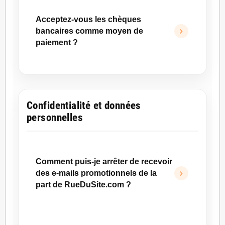
l’option de paiement échelonné en 4X via
Acceptez-vous les chèques
Paypal.
bancaires comme moyen de
Les moyens de paiement disponibles sont le
paiement ?
virement bancaire, la carte bancaire et
PayPal.
Non, RueDuSite.com n’accepte pas les
chèques bancaires.
Les moyens de paiement actuellement
Confidentialité et données
disponibles sont le virement bancaire, la carte
personnelles
bancaire et PayPal.
Comment puis-je arrêter de recevoir
des e-mails promotionnels de la
part de RueDuSite.com ?
Vous pouvez vous désabonner de notre