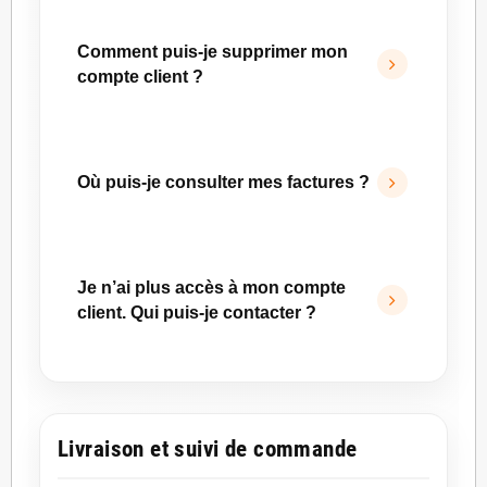
Vous pouvez modifier l’adresse e-mail liée à
votre compte depuis votre espace personnel,
Comment puis-je supprimer mon
dans la rubrique
Email / Mot de passe
.
compte client ?
Indiquez votre nouvelle adresse e-mail puis
cliquez sur
Enregistrer
.
Vous pouvez demander la suppression de
votre compte en nous adressant un e-mail à
Où puis-je consulter mes factures ?
contact@ruedusite.com
.
Vos factures sont accessibles depuis votre
espace client, dans la rubrique
Commandes
.
Je n’ai plus accès à mon compte
Une facture PDF est également jointe à l’e-
client. Qui puis-je contacter ?
mail de confirmation de commande lorsque
cela s’applique.
Si vous rencontrez toujours des difficultés
après avoir tenté une réinitialisation de mot de
passe, vous pouvez contacter notre service
Livraison et suivi de commande
client par e-mail à
contact@ruedusite.com
.