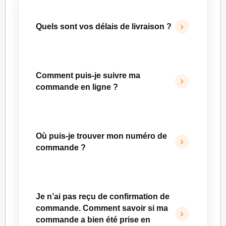
Quels sont vos délais de livraison ?
Vous pouvez consulter le détail de nos délais
de livraison sur notre page
Livraison
.
Comment puis-je suivre ma
commande en ligne ?
Pour suivre votre commande, rendez-vous
dans la rubrique
Commandes
de votre
Où puis-je trouver mon numéro de
espace client.
commande ?
Votre numéro de commande figure dans l’e-
mail de confirmation que vous avez reçu
Je n’ai pas reçu de confirmation de
après validation de votre commande.
commande. Comment savoir si ma
Vous pouvez également le retrouver dans la
commande a bien été prise en